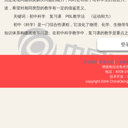
述，希望对相同类型的教学有一定的借鉴意义。
关键词：初中科学 复习课 PBL教学法 《运动和力》
初中《科学》是一门综合性课程，它淡化了物理、化学、生物等学
知识体系构建困难等问题。在初中科学教学中，复习课的教学是重点
知识网络体系。在传统的初中科学复习课堂上，学生往往是在教师的引
登
中心”课堂理念强调的是要突出学生在学习过程中的自主性，因此，有
化设计，以此促进科学复习教学的高效化。
关于我们
|
联系方式
|
广告服
一、初中科学复习教学现状剖析
增值电信业务经营许
电话：4008-3
通过对初中科学复习课教学的调研，我发现学生在复习课堂上进行
技术开发：
copyright 2004 ChinaQk
识，教师也缺少问题教学的思想，导致学生只是被动地“接受”，他们
1.教师缺乏“问题教学”意识
在初中科学复习课的教学中，培养学生解决问题的能力是十分重要
求解题技巧的训练，没有为学生创设有效的问题情境，也不能就此形
2.学生缺乏“问题解决”意识
在一些初中复习课堂上，学生往往被动地接受教师预设的教学内容