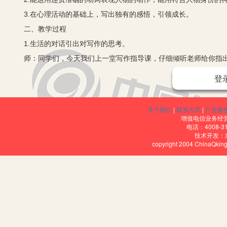
3.在心理活动的基础上，写出独有的感悟，引领成长。
二、教学过程
1.生活的对话引出对写作的思考。
师：同学们，今天我们上一堂写作指导课，仔细倾听老师给你指出
生活中的对话，想想他们在聊什么话题？A: “林老师，今天挺冷的哈。”B:
登
呢。”A: “哦……”
师：这两个人谈论的话题是什么？
关于我们
|
联系方式
|
广告服
师：同学们猜想了很多，但是没有猜天气的。对话从天气说起的目
增值电信业务经营许
电话：4008-3
师：生活中这样的例子很多，谁还能举一个典型例子？生：“爸爸，
技术开发：
copyright 2004 ChinaQk
师：够典型。现在，我也俗套地问你一句，不过我是真问，你要发
师：我不说停，不要停下来哈。娓娓道来说出你冷的原因。生：老
烦地说不用呀……
师：非常好的，已经转移到另一个话题了，妈妈送外套。
师生总结：写作就是要写一件事，写一件与这个题目有关的事情
2.写作即成长——师生同研作文主题。