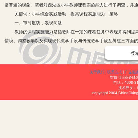
常普遍的现象。笔者对西湖区小学教师课程实施能力进行了调查，并
关键词：小学综合实践活动 提高课程实施能力 策略
一、审时度势，发现问题
教师的课程实施能力是指教师在一定的课程任务中表现并得到提高
情境、调整教学以及实现现代教学手段与传统教学手段互补这三方面
象。一些教师要么囫囵吞枣、不加辨别地套用别人的教学方法；要么
登
有效实施。
因此，笔者主要采用问卷调查的研究方法对西湖区几所学校的教师进行
关于我们
|
联系方式
|
广告服
100％。旨在通过此研究，了解西湖区小学教师课程实施能力的现状
增值电信业务经营许
电话：4008-3
促进课程的有效实施。
技术开发：
copyright 2004 ChinaQk
二、基于数据，初步诊断
针对“我能根据课程目标、内容及学生的认知特点创设教学情境”这个
者不符合。因此，有很大一部分教师这方面的能力还有待提高。
针对“我能根据学生实际学习成果与预期成果的差异调整教学”这个问题
不符合甚至不符合，这说明有很大一部分教师在这方面的能力还有所欠缺