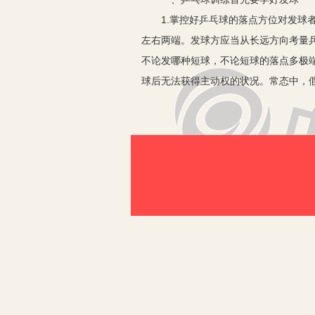
1.掌控好乒乓球的落点方位对发球者
左右两端。发球方应当从长远方向考量
不论发哪种短球，不论短球的落点多极
球后无法获得主动权的状况。常态中，
予注意，乒乓球应当在球的第二弧线进
球的角度也在加大，提升了发球的难度
2.若想提升发球的速度，则应当先掌
度，从而影响到乒乓球的球速。可是一
球和球拍的撞击力与摩擦力，并且还可
发力，以此提升乒乓球的速度，完成提
二、正手攻击很重要
1.乒乓球的正手攻球技术首先要保证
不可后仰拍面，因站位近台球速较快，
地发力，重心从非持拍手快速地转移到
是一个正三角形的轨迹，从上方向下观