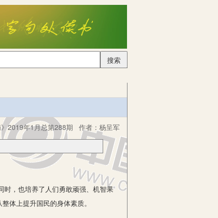
搜索
2019年1月总第288期
作者：
杨呈军
同时，也培养了人们勇敢顽强、机智果
从整体上提升国民的身体素质。