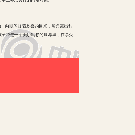
，两眼闪烁着欣喜的目光，嘴角露出甜
孩子带进一个美妙精彩的世界里，在享受
查，对借阅次数多的同学给予适当的奖
。
一定会培养出一个爱读书的孩子来。所
化的影响，久而久之也能培养孩子的定
激励了学生的兴趣。
班学生开展“创建班级图书角”活动，将
学生的课外阅读的内容更加丰富，课外阅
最喜欢的一本书，并说明理由。
因此，我注意培养学生精读与略读相结