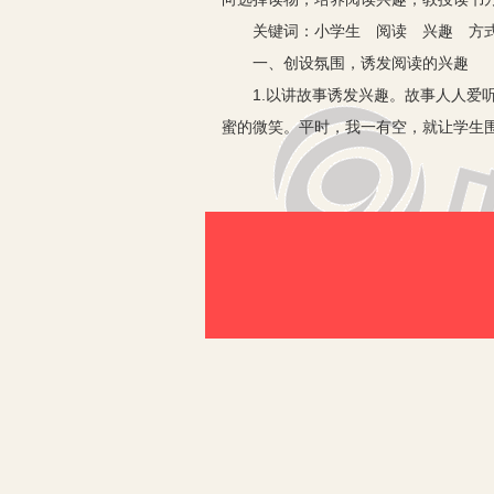
关键词：小学生 阅读 兴趣 方
一、创设氛围，诱发阅读的兴趣
1.以讲故事诱发兴趣。故事人人爱听
蜜的微笑。平时，我一有空，就让学生
故事带来的奇妙世界里感受到课外阅读
2.以设奖激发兴趣。在班级中建立图
励，例如：把学校的图书优先借阅获奖的
3.与家长取得联系，营造舒适愉快的
以，我希望家长尽量给孩子营造安静、
性，形成良好的阅读习惯。我们还将每月
4.创建班级图书角，丰富学生阅读资源
自家的个人图书暂存于班级之中。推荐
读的时机更加方便，加强了彼此间关于图
二、教会学生阅读的方法
1.精读与略读相结合。当今社会处于