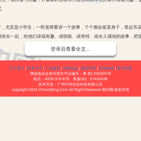
式
，尤其是小学生，一听老师要讲一个故事，个个都会挺直身子，竖起耳朵
围坐在一起，给他们讲或有趣、或惊险、或奇特、或令人感动的故事，把
的诱惑。
登录后查看全文...
书角，每星期开放两次，有专人管理作好记录，并定期对借阅记录进行检
学生，评比“阅读章”时优先考虑等。这样，激发了学生的课外阅读兴趣
关于我们
|
联系方式
|
广告服务
|
招聘信息
|
服务声明
|
友情链接
|
期刊联盟
读书环境。人们常说父母是学生最好的老师，一个爱读书的爸爸妈妈，
增值电信业务经营许可证编号：粤-B2 20040576
电话：4008-319-678 客服QQ：51400436
舒适的读书环境，在孩子看书时也不妨拿本书坐在孩子身边，这样潜移默
技术开发：广州中同信息科技有限公司
copyright 2004 ChinaQking.Com All Right Reserved 期刊网 版权所有
评选一次“书香家庭”，将其全家照片和事迹贴在对角里进行展示，大大
。为了体现图书的“互换互利”的原则，弥补学生书源的不足，可动员全
读书习惯好的学生为图书管理员，建立班级图书名录。图书角的创建，让
书内容的交流。同时我还组织学生举办“好书推荐会”，向大家推荐自己
知识爆炸的时期，信息含量大，变化快，绝不可能对所有篇目详加研究。