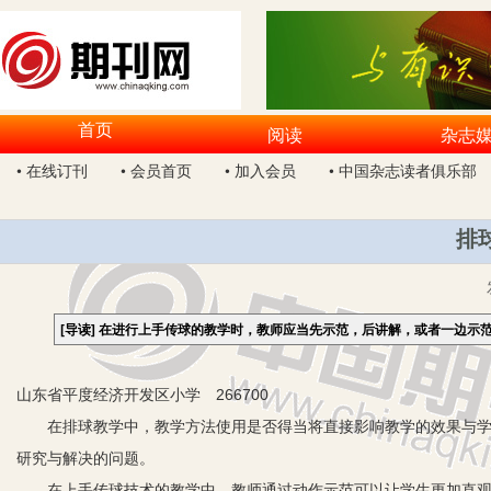
首页
阅读
杂志
• 在线订刊
• 会员首页
• 加入会员
• 中国杂志读者俱乐部
排
[导读]
在进行上手传球的教学时，教师应当先示范，后讲解，或者一边示
山东省平度经济开发区小学 266700
在排球教学中，教学方法使用是否得当将直接影响教学的效果与学生
研究与解决的问题。
在上手传球技术的教学中，教师通过动作示范可以让学生更加直观地