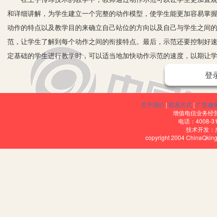
和详细讲解，为学生建立一个完整的动作模型，使学生能更加容易掌
动作的特点以及教学目的来确立自己站位的方向以及自己与学生之间
范，让学生了解到每个动作之间的衔接特点。最后，示范还要控制好
定基础的学生进行教学时，可以适当地加快动作示范的速度，以期让
在进行上手传球的教学时，教师应当先示范，后讲解，或者一边示范
登
化，这样可以让学生了解动作的深层次结构，对技术动作的了解更加
进行排球上手传球的动作示范教学的过程中，教师首先通过示范正确
关于我们
|
联系方式
|
广告服
的动作进行示范，让学生能够对正确动作和错误动作之间的区别形成
增值电信业务经营许
电话：4008-3
在教学过程中，教师通过合理地进行正误动作对比示范可以让学生快
技术开发：
copyright 2004 ChinaQk
在教学过程中，学生练习时出现了错误的动作，此时教师就可以有效
初期，主要是通过观察教师的动作示范来学习技术动作，这时教师示
经过一定时间的练习，学生对上手传球的要领掌握基本上比较熟练，
正误对比示范教学。这时由于学生能力的提高，示范教学就会有更明
通过教师实施正误示范对比，可以让学生了解整个动作的每一个细节
对比，可以让学生认真了解每一个动作环节，并从中找出自身动作存