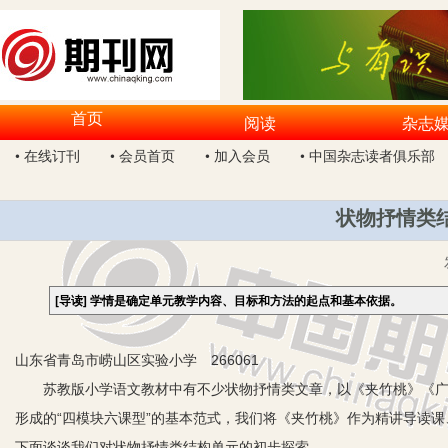
首页
阅读
杂志
• 在线订刊
• 会员首页
• 加入会员
• 中国杂志读者俱乐部
状物抒情类
[导读]
学情是确定单元教学内容、目标和方法的起点和基本依据。
山东省青岛市崂山区实验小学 266061
苏教版小学语文教材中有不少状物抒情类文章，以《夹竹桃》《广玉
形成的“四模块六课型”的基本范式，我们将《夹竹桃》作为精讲导读
下面谈谈我们对状物抒情类结构单元的初步探索。