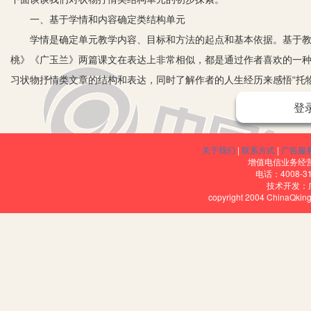
一、基于学情和内容确定类结构单元
学情是确定单元教学内容、目标和方法的起点和基本依据。基于教材
桃》《广玉兰》两篇课文在表达上非常相似，都是通过作者喜欢的一
习状物抒情类文章的结构和表达，同时了解作者的人生经历来感悟“托
铺垫。
登
二、确定分层教学目标
基于学情和内容分析，确定本单元的分层教学目标。单元总目标主要
关于我们
|
联系方式
|
广告服
第二，了解本单元每篇课文的内容，学习“托物言志”的写作手法。制定
增值电信业务经营许
电话：4008-3
还要关注作者是怎么写的，为什么这样写，这样写的好处是什么，引
技术开发：
copyright 2004 ChinaQk
《夹竹桃》是一篇文质兼备的散文。作者运用“双重否定、对比、想
爱之情。作为精讲导读课，其教学目标设置为：第一，检查预习生词情况
重点感悟夹竹桃的韧性，体会作者对夹竹桃的喜爱之情；第三，借助
《广玉兰》抓住了广玉兰的味、花、形、叶等方面的描写，赞美广玉
不倦的追求和高雅的人生志向。作为自学展示课，其教学目标设置为
桃》的学习方法，自主学习状物类文章《广玉兰》；第三，了解两篇