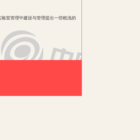
验室管理中建设与管理提出一些粗浅的
名，全面负责实验教学和实验室日常管
在专任实验员人数偏少，急迫解决实验
验室的用房面积，将实验室进行资源整
验室、动物资源及水产实验室、微生物实
将实验室的水电进行统一规划，保证用电
验。
的仪器设备，并且新建了大学生创新实
核通过以后，学生可以利用业余时间进