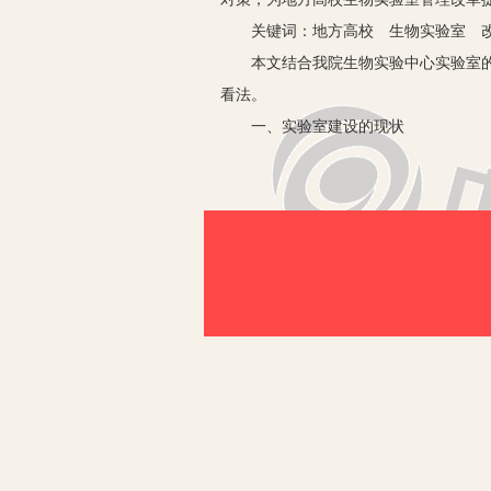
关键词：地方高校 生物实验室 
本文结合我院生物实验中心实验室的建
看法。
一、实验室建设的现状
1.实验室管理体制机制。目前我们学
理工作，配备专职实验员两名,完成中
室编制。
2.加强基础设施的建设。在实验基础
合，将相近学科实验室合并，我院实验
验室、大学生创新实验室、植物组织培
用水负荷达到要求。实验室台桌设计规范
3.加强实验设备的更新。近几年来，
验室和茶叶综合实验室，以满足新专业
4.加强实验室的开放。学生可以提出
入实验室。这样就可以让学生多利用时