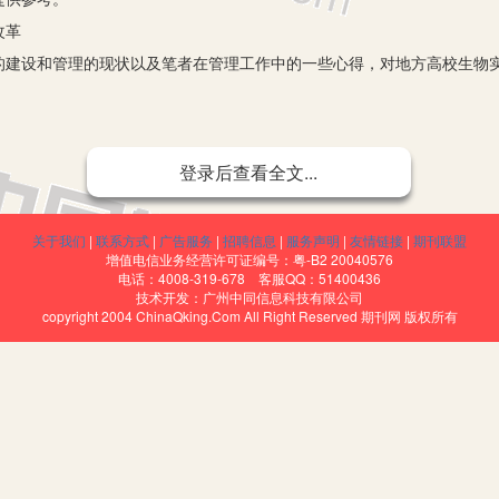
改革
设和管理的现状以及笔者在管理工作中的一些心得，对地方高校生物实
院由副院长为分管实验室领导，部门下设实验中心，配备实验中心主任一
登录后查看全文...
心主任安排的各项工作事项。每个实验室配备有兼职实验管理人员。目前存
关于我们
|
联系方式
|
广告服务
|
招聘信息
|
服务声明
|
友情链接
|
期刊联盟
设施的建设中，我校存在实验用房严重不足的情况，为了更好地提高实
增值电信业务经营许可证编号：粤-B2 20040576
电话：4008-319-678 客服QQ：51400436
室在原来的基础上，目前建成7个综合实验室，分别是植物资源及生态实
技术开发：广州中同信息科技有限公司
copyright 2004 ChinaQking.Com All Right Reserved 期刊网 版权所有
养实验室、茶叶综合实验室、遗传与分子实验室，利用现有的条件和资金
。每个实验室可以承担3门以上课程的实验，并能每次容纳20人同时实
得到中央财政项目的支持以及教师科研项目的经费，实验室增加了部分新
的实验的需要。还购置一部分显微镜，使设备在一定程度上得到更新。
申请，由指导老师和实验管理老师签字同意，实验中心主任和分管院长审
间学习，让学生自主完成实验。