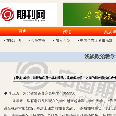
首页
阅读
杂志
• 在线订刊
• 会员首页
• 加入会员
• 中国杂志读者俱乐部
浅谈政治教学
[导读]
教学，归根结底是一场心理战，是老师与学生之间的那种微妙的感
◆ 李玉芳 河北省隆尧县东良中学 055350
近年来，常有老师反映现在的学生越来越难教，学生厌学，上课没
甚至视课堂如战场，每次上课之前如临大敌，下课后如释重负。长此
课，按照一般的思维定势，总认为思想政治课是枯燥的说教，上课教