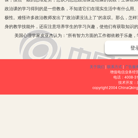
政治课的学习得到的是一些教条，不知道它们在现实生活中有什么用
极性。难怪许多政治教师发出了“政治课没法上了”的哀叹。那么，怎
身的教学技能外，还应注意培养学生的学习兴趣，使他们有获取知识
美国心理学家皮亚杰认为：“所有智力方面的工作都依赖于乐趣，学
学习兴趣呢？
登
一、以情感教育激发学生的求知欲
教学，归根结底是一场心理战，是老师与学生之间的那种微妙的感
关于我们
|
联系方式
|
广告服
碍。教学过程就是知、情、信、意、行等要素的变化过程，情对学生
增值电信业务经营许
电话：4008-3
值得重视的一个环节。
技术开发：
copyright 2004 ChinaQk
注重情感教育，首先要以科学为准绳，创建理性情感，以理服人。
不仅更贴近学生生活，而且也适应时代的要求。因此，在教学上不能
知水平联系在一起，尽可能站在学生的角度把道理的来龙去脉讲透，
服，并且还增加了知识的可信度，从而激发学生的求知欲，调动学生
认真对待。
注重情感教育，其次要以快乐为基础，创建和谐情感，以情动人。