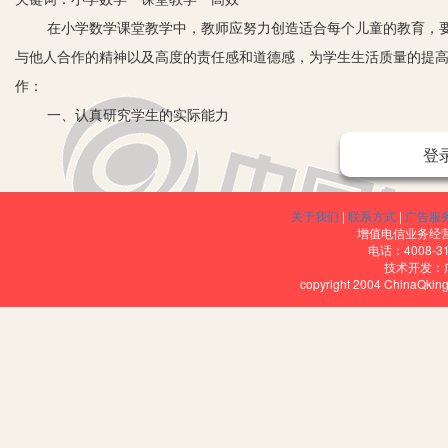
在小学数学课堂教学中，教师应努力创造适合每个儿童的教育，要
与他人合作的精神以及高度的责任感和道德感，为学生生活质量的提
作：
一、认真研究学生的实际能力
学生的实际能力就是指学生在学习新知识之前所具备的知识能力，
登
的，用已有的知识学习新知，既提高了课堂教学的科技含量，也消除了
尽可能地从实际中引出问题，使学生了解这些数学知识来源于生活同
关于我们
|
联系方式
|
广告服
学生提供更多的机会，让他们自己从日常生活的具体事例中提炼出数
增值电信业务经营许
电话：4008-3
数学教学一方面要使学生了解人类关于数学方面的文化遗产，另一
技术开发：
copyright 2004 ChinaQk
法来认识周围的事物，培养学生从现实生活事例中看出数量关系的能
二、努力探寻学生的潜在能力
充分发挥学生的潜在能力是素质教育研究的重点。我们知道，学生
有智力正常的学生中，没有潜能的学生是不存在的。课堂教学的关键
生积极主动思维，充分发挥其创造性和智力潜能。
数学学习过程是一个不断地探索和思考的过程。在数学教学中，是