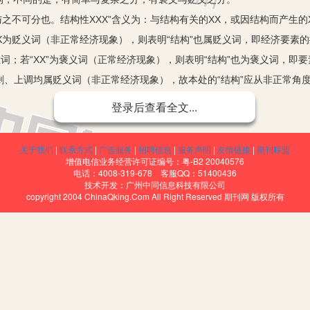
之不可分也。结构性XXX”含义为：与结构有关的XX，或因结构而产生的
XX为贬义词（非正常经济现象），则表明“结构”也属贬义词，即经济要素
中性词；若“XX”为褒义词（正常经济现象），则表明“结构”也为褒义词，即
过剩、上调均属贬义词（非正常经济现象），故本处的“结构”应从非正常角度
、不同季节的供给情况与实际需求不对称（有的过剩，有的不足）而产生
登录后查看全文...
”的含义是：商品在不同地域、领域、部门、季节供给情况与实际需求不对
，商品供求不正常而出现的部分商品过剩。眼下物价上涨属“结构上涨”，
关于我们
|
联系方式
|
广告服务
|
招聘信息
|
服务声明
|
友情链接
|
期刊联盟
产品食品、生产资料价格不断攀升，儿衣着、交通、通讯、娱乐价格则有所
增值电信业务经营许可证编号：粤-B2 20040576
电话：4008-319-678 客服QQ：51400436
局的XXX，而仅仅是局部、部分、阶段性的XXX，原因在于结构失常。局
技术开发：广州中同信息科技有限公司
copyright 2004 ChinaQking.Com All Right Reserved 期刊网 版权所有
会带来事物性质之变。因此，每当经济生活中出现“结构性XXX”（XXX
免事物向相反方向转化。