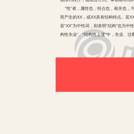
“性”者，属性也，特点也，相关也，与
而产生的XX，或XX具有结构特点。若
若“XX”为中性词，则表明“结构”也为
构性失业”、“结构性上涨”中，失业、
动力在不同区域、不同领域、不同部门
正常而带来的局部失业。“结构性过剩
现的部分商品卖不出去的现象。一句话
的部分商品价格上涨。主要表现为：农
XXX”之意是：非全面、非整体、非全
辩证法认为，事物要素排列方式之变，也
觉、并采取断然措施化解。目的在于避