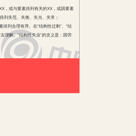
XX，或与要素排列有关的XX，或因要素
的排列失范、失衡、失当、失常；
要素排列合理有序。在“结构性过剩”、“结
去理解。“结构性失业”的含义是：因劳
的局部失业现象。一句话，劳动力供求不
称（有的供过于求，有的供不应求）而出
其含义是：因商品供求关系不对称而导致
下降。由上可知经济生活“结构性
部、部分、阶段性、暂时是其关键词。唯物
为贬义词）时，党和政府都十分关注、警