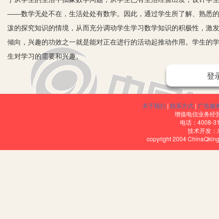
——数学无处不在，生活处处有数学。因此，通过学生所了解、熟悉
泼的探究知识的情境，从而充分调动学生学习数学知识的积极性，激
倾向，兴趣的功效之一就是能对正在进行的活动起推动作用。学生的
生对学习的需要和兴趣。
数学知识比较深奥，每堂数学课都对学生具有新鲜感，如能在引入新
登
门见山的直导式，有观察规律的发现式，有实验操作的演算式，有具
诱导的方式提出问题。例如在讲排列组合中两个原理时，可以先提出一
关于我们
|
联系方式
|
广告服
少种不同的投递方法？正确的结果是610种；比同学们七嘴八舌的大
增值电信业务经营许
电话：4008-3
言奖赏的故事；在讲《复数》第一课时时，问同学们：有没有一个数的
技术开发：
copyright 2004 ChinaQk
盾是事物发展的动力，矛盾的解决推动着事物的发展。引伸到现实生
盾的转化和解决，同时，也就提高了自己分析问题和解决问题的能力，
风和理解内容起到了良好的作用。
二、优化课堂结构，提高课堂时间的利用率
数学课堂教学一般有复习、引入、传授、反馈、深化、小结、作业布
利用课堂时间，是上好一节数学课的最重要的因素。设计课堂层次时