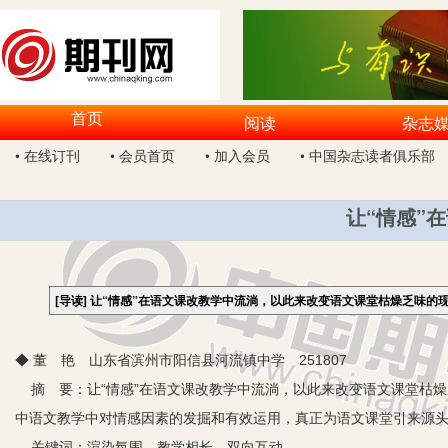
首页
阅读
杂志
• 在线订刊
• 会员首页
• 加入会员
• 中国杂志读者俱乐部
让“情感”
[导读]
让“情感”在语文课改教学中流淌，以此来改变语文课堂枯燥乏味的
◆ 董 艳 山东省滨州市阳信县河流镇中学 251807
摘 要：让“情感”在语文课改教学中流淌，以此来改变语文课堂枯
中语文教学中对情感因素的发掘和有效运用，真正为语文课堂引来源
关键词：渲染氛围 教学相长 双向互动