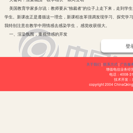
美国教育学家多尔说：教师要从“独裁者”的位子上走下来，走到学生
学生。新课改正是遵循这一理念，新课程改革强调发现学习、探究学
我特别注意在教学中用情感去感染学生， 感觉收获很大。
一、渲染氛围，重视情感的开发
有一定教学经验的教师都懂得课前激情导入的作用。好的导语紧紧扣
登
有益的洗濯和陶冶，是奠定课堂教学氛围的心理因素。激情导入，教
实的基础。在《乡愁》的教学中，我把家国之思作为情感的导入点，从
关于我们
|
联系方式
|
广告服
愁。”从王安石的“春风又绿江南岸，明月何时照我还？”到范仲淹的“
增值电信业务经营许
电话：4008-3
故土难离之情。而余光中的《乡愁》，更是潜溶了无尽的哀愁，饱含
技术开发：
copyright 2004 ChinaQk
情并茂的朗读，早已深深感染了学生，师生情感在诗中实现了共鸣，
二、教学相长，发挥情感的作用
语文教材中，情景交融的诗歌，富有诗意的散文，引人入胜的小说，
力。同时，心理学研究结果表明，青年学生的内心是一片汹涌的大海
因此，语文教师要善于利用教材中的情感因素，采用朗读引发、研读
内心的感情波澜，引发学生的情感，使之与作者产生共鸣，进而理解