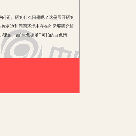
决问题。研究什么问题呢？这是展开研究
在你身边和周围环境中存在的需要研究解
课题。如“绿色操场”“可怕的白色污
自愿组合成六个小组，共同讨论制定研究
定，计划由他们来商量，研究活动由他们
生的问题意识和创新意识。
理信息，让他们逐步学会探究的方法，我
找解决问题的办法或设想，怎样收集和整
用双休日和节假时间，在小组长的带领
富见识。
，同学们提出了多种方案，最后讨论决定
栽什么树种呢？株距多少合适？需要多少