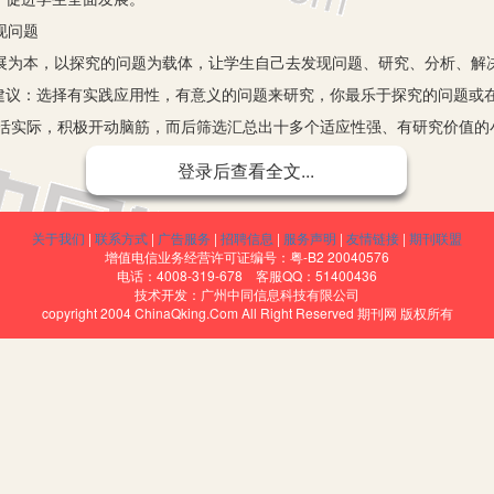
现问题
为本，以探究的问题为载体，让学生自己去发现问题、研究、分析、解
建议：选择有实践应用性，有意义的问题来研究，你最乐于探究的问题或
活实际，积极开动脑筋，而后筛选汇总出十多个适应性强、有研究价值的小
”“有多远”、避雨候车亭等等，接着学生按自己个性特点和所喜欢研究的问题
登录后查看全文...
分工。
立研究主题的过程中，始终表现出自主性，研究的问题由他们自己来确
关于我们
|
联系方式
|
广告服务
|
招聘信息
|
服务声明
|
友情链接
|
期刊联盟
者，与学生处于平等的地位，这增强了学生的自信心和自豪感，强化了学
增值电信业务经营许可证编号：粤-B2 20040576
电话：4008-319-678 客服QQ：51400436
究问题
技术开发：广州中同信息科技有限公司
copyright 2004 ChinaQking.Com All Right Reserved 期刊网 版权所有
探究是学生苦恼的问题。为了让学生学会主动探究，主动收集信息和处
行了研究方法的指导，如何小组分工合作、调查访问、观察发现问题，寻
析，怎样撰写小报告等等。随后目标明确、分工清楚的各研究小组积极利
村庄、跑书店、采访、调查、记录、深入观察社会与自然，开阔视野，丰
研究学习，针对学校新建操场夏天炎热无法上体育课的难题，为解决现状
树，所栽树木要保障树的成活率及以后要发挥其最好的经济价值，那么应