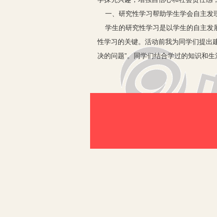
一、研究性学习帮助学生学会自主发
学生的研究性学习是以学生的自主发展
性学习的关键。活动前我为同学们提出
决的问题”。同学们结合学过的知识和生
染”“生活中的数量关系”“小小采购员
计划、研究方法及研究步骤，进行合理
可见，学生从质疑、讨论、筛选和在确
去行使。老师是组织者、指导者、合作
二、研究性学习帮助学生学会自主探
探究是研究性学习的核心和根本，怎样
利用课间和实践活动时间，对各小组进
理资料，怎样随时做好纪录进行统计分
下，以极大的热情，纷纷走向工厂，串
小百灵小组同学进行的“绿色操场”的
为了解决遮阳问题，要在操场四周栽上