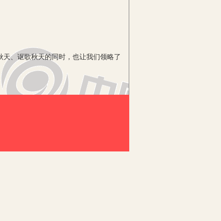
秋天、讴歌秋天的同时，也让我们领略了
了，对于八九岁的孩子们来说，秋天是什
借尾巴》《小蝌蚪找妈妈》等符合孩子的
，从而激起他们对生活的美好想象，同时
等。我们一边绘声绘色地讲述，一边不忘
在自读的过程中孩子们又会随着情节的变