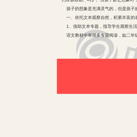
孩子的想象是充满灵气的，但是孩子的
一、依托文本观察自然，积累丰富的
1、借助文本专题，指导学生观察生
语文教材中有很多专题阅读，如二年级
大自然的伟大与神奇。可“年年岁岁花
么？我们环游校园呼吸秋天的气息；我
“树上落下了一片黄叶，像蝴蝶在空中
“树叶下躲着小蚂蚁，它把树叶当作屋
……
一句句充满灵性的话语道出了孩子所见
2、结合文本材料，引领学生进行阅
童话是幻想的摇篮。自古到今，童话不
年龄特点，能吸引孩子们的眼球。这时
激活与生俱来的埋藏于大脑之中的幻想
留下悬念让他们尽情猜想。在听、读的