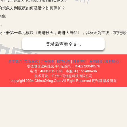
想象力到底该如何激活？如何保护？
表象
活。
上册第一单元模块《走进秋天，走进大自然》，以秋天为主线，在赞美
相似”，对于一些习以为常的东西，人们往往不是很关注。秋天来了，又去
登录后查看全文...
们仰望蓝天探询秋天的变化；我们走进田野搜索秋天的踪影……
舞蹈。”
关于我们
|
联系方式
|
广告服务
|
招聘信息
|
服务声明
|
友情链接
|
期刊联盟
子了。”
增值电信业务经营许可证编号：粤-B2 20040576
电话：4008-319-678 客服QQ：51400436
技术开发：广州中同信息科技有限公司
copyright 2004 ChinaQking.Com All Right Reserved 期刊网 版权所有
，更可看到孩子表象积累后的想象。
读。
知净化了多少心灵，孕育了多少梦想。教材中有趣的童话，如《小壁虎
让学生借助大量的阅读，吸收童话的精髓，耳濡目染，从阅读中积累表象
基因。我们带着学生读《神笔马良》、《小布头奇遇记》《安徒生童话》
过程中教师有意设置的悬念让孩子们调动积极的思维，想象故事的进展。