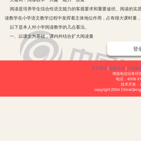
阅读是培养学生综合性语文能力的客观要求和重要途径。阅读的实质
读教学在小学语文教学过程中发挥着主体地位作用，占有很大课时量
以下是本人对小学阅读教学的几点看法。
一、以课文为基础，课内外结合扩大阅读量
阅读应以课文为基础。小学语文教材是小学生阅读的最初内容，教材
登
美、选材新颖、构思独特，教师在指导阅读的过程中，应引导学生仔
小学语文教学大纲明确规定背诵篇数：小学阶段背诵优秀诗文不少于1
关于我们
|
联系方式
|
广告服
是规定背诵篇数的方法，把积累语言落到实处。为此，在阅读课文的
增值电信业务经营许
电话：4008-3
文。
技术开发：
copyright 2004 ChinaQk
二、培养学生阅读兴趣和自学的能力
学生只要有了兴趣，就有了学习的积极性和创造性，学习对他们来说
教材里，记叙文和文学作品占了大部分，这些课文写人、记事、绘景
言，体会作者的思想感情，使他们对文章里生动的记叙和描写产生强
面所吸引，进入文章所描绘的境界；他们就越读越想读，越读越爱读
极性，把启发和培养学生的学习兴趣当作提高阅读教学质量的重要一