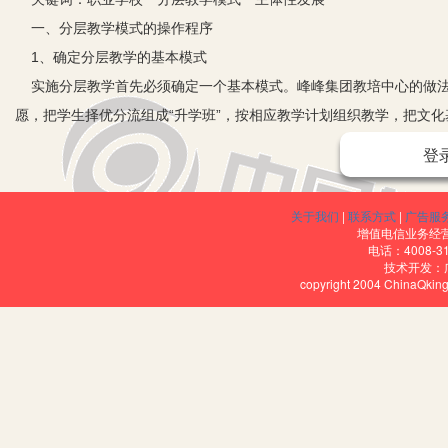
一、分层教学模式的操作程序
1、确定分层教学的基本模式
实施分层教学首先必须确定一个基本模式。峰峰集团教培中心的做法
愿，把学生择优分流组成“升学班”，按相应教学计划组织教学，把文化
教学英语、计算机应用课程，按该课程以往成绩(或统一测试成绩)，结
登
分层”的形式，实施分层组织教学；在毕业学年，按学生的意愿把学生编
2、制定教学大纲和教学目标
关于我们
|
联系方式
|
广告服
以上级主管部门的指导性教学计划、课程标准为依据，以社会、市场
增值电信业务经营许
电话：4008-3
语文、数学、英语课程的课时，以成人高考、高职入学考试的课程标准
技术开发：
copyright 2004 ChinaQk
力因素的培养等方面，A层次着重培养学生的自学能力、探究精神，让
树立学习信心。
3、强化教学组织管理，强化教学监控
采用“情景教学”、“做中学”等体现职教特色的课堂模式，调动全体
严格考勤制度，采用相应的课堂日志。在教学监控方面，定期召开任
二、分层教学模式的实施策略