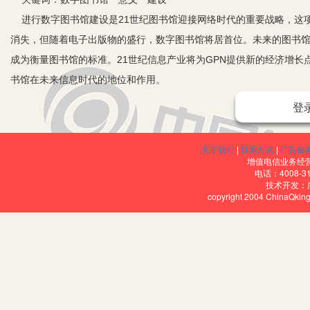
进行数字图书馆建设是21世纪图书馆迎接网络时代的重要战略，这项
消失，但随着电子出版物的盛行，数字图书馆将居首位。未来的图书
成为衡量图书馆的标准。21世纪信息产业将为GPN提供新的经济增
书馆在未来信息时代的地位和作用。
由此我们应充分利用这一有利时机，认真研究在新世纪数字图书建设
登
一、数字图书馆的概念
数字图书馆（Digital Library DL），是进入二十世纪90
关于我们
|
联系方式
|
广告服
输技术等的全面普及，使得人们对文献信息的加工﹑存储﹑查询﹑利
增值电信业务经营许
电话：4008-3
前，在图书馆界甚至整个学术界还没有一个被广为接受的定义。众多
技术开发：
copyright 2004 ChinaQk
有效服务。几乎图书馆的所有载体的信息均能以数字化的形式获得，
问外界数字图书馆和文献信息数据库系统，如电子杂志﹑电子图书﹑
务；图书馆利用网络连接到全球各个角落，让人们很方便地共享资源
二、建立数字图书馆的意义
传统图书馆担负着信息采集、存储、传播及版权控制的重任，DL也
建立数字图书馆的主要意义在于：