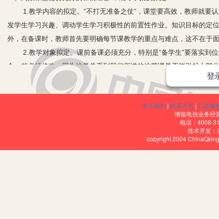
1.教学内容的拟定。“不打无准备之仗”，课堂要高效，教师就要
发学生学习兴趣、调动学生学习积极性的前置性作业。知识目标的定
外，在备课时，教师首先要明确每节课教学的重点与难点，这不在于
2.教学对象拟定。课前备课必须充分，特别是“备学生”要落实到
合，就必须修改，因为这是关系到我们所讲的这节课是否能引起大部
登
因素。例如，我在设计《解二元一次方程组》这节课时，正巧青岛世
话题，并且上课的时候告诉学生，你只要学好了这节课，暑假你的父
关于我们
|
联系方式
|
广告服
你能很快地计算出你们要买东西的数量，你们就可以很合理地买很多
增值电信业务经营许
烈。
电话：4008-3
技术开发：
3.学生课堂的拟定。高效课堂需要活跃的课堂状态，教师要善于根
copyright 2004 ChinaQk
能的开发者，精心设计调动学生课堂学习主动性的方法。作为课堂的
习、合作学习、探究学习，引导学生积极参与、独立思考、自由表达
感，调动起学生的良好情绪，最大限度激发学生的主题意识和主题精
二、高效课堂需要进行分层次教学
1.从学生的水平出发，有序进行分组。诚然，每个学生都是一个独
碍，教师可以利用这种差异科学组建学习小组，让学生在互帮互助中