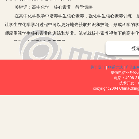
关键词：高中化学 核心素养 教学策略
在高中化学教学中培养学生核心素养，强化学生核心素养训练，是
让学生在化学学习过程中可以更好地去获取知识和技能，形成科学的
师应重视学生核心素养的训练和培养。笔者就核心素养视角下的高中
一、基于核心素养创设教学情景
登
1.创设生活化情景。知识源于生活，有助于解决生活实际问题。化
学科之一。在高中化学教学中从学生的经验出发，从生活中挖掘情景
关于我们
|
联系方式
|
广告服
主地去推导、研究化学知识，通过对化学物质及其变化进行观察、分
增值电信业务经营许
这样的学习可以更好地达到实践生活与化学知识兼并学习的效果，而这样
电话：4008-3
技术开发：
形成高于学科知识的科学素养。
copyright 2004 ChinaQk
在创设生活化情景的时候应注意几点：创设的教学情景要能引发学
暗示的作用，这对于学生的创造意识和创新思维的培养有着很好的促
性认知，激发想象力，让学生在探究过程中能够更好地把感性认知升
2.利用实验创设学习情景。化学实验是培养学生化学核心素养的重
质量的重要方法之一。在实验中，教师应为学生营造自主探究的环境
操作有所动、对结论有所思，对“异常”有所议，这样才能促使学生在