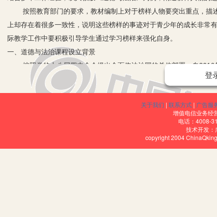
按照教育部门的要求，教材编制上对于榜样人物要突出重点，描述
上却存在着很多一致性，说明这些榜样的事迹对于青少年的成长非常
际教学工作中要积极引导学生通过学习榜样来强化自身。
一、道德与法治课程设立背景
按照党的十八届四中全会提出全面依法治国的总体部署，自2016年
登
全国中小学起始年级范围内开设《道德与法治》课程，该课程将过去“品
中的学生，将学习全新的《道德与法治》教材。在全面依法治国的当
关于我们
|
联系方式
|
广告服
法治国和以德治国有机结合，培养学生用道德和法律严格要求自己的
增值电信业务经营许
材在这些人物的基础上对他们思想意识的表述进行了强化，有利于对
电话：4008-3
技术开发：
二、榜样人物进统编《道德与法治》教科书的思考
copyright 2004 ChinaQk
1.将榜样人物的优秀事迹与课程内容有机结合。在新版的教材中会
的人物身上也会出现相同的优秀品质，这在教学过程中就会对教材和
线品质，必须将他们的事迹所反映出的品质进行简单的总结与整理，
如，周恩来在年幼时就立志“为中华之崛起而读书”，这句话反映了周
是有帮助的。周恩来另一事迹是关心被汽车碰到的工人，这体现了周
2.适当增添法治榜样人物，提高学生法治素养。过去对初中学生的