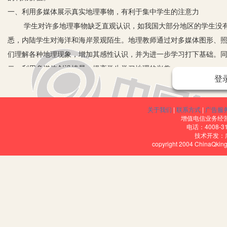
一、利用多媒体展示真实地理事物，有利于集中学生的注意力
学生对许多地理事物缺乏直观认识，如我国大部分地区的学生没有
悉，内陆学生对海洋和海岸景观陌生。地理教师通过对多媒体图形、
们理解各种地理现象，增加其感性认识，并为进一步学习打下基础。
二、利用多媒体创设情景，提高学生学习地理的兴趣
登
兴趣就是最好的老师，学生的学习兴趣对他学习动机的巩固、学习
索精神和求知欲望。因此，地理教师在教学中要根据教学内容、学生
关于我们
|
联系方式
|
广告服
学情境，化无声为有声、化静态为动态，克服传统教学中学生面对静
增值电信业务经营许
学习氛围，从而引发学生注意力、活跃学生思维、激发学生的学习兴
电话：4008-3
技术开发：
多媒体技术对于创设课堂教学情境具有独特作用，在课堂引入情境中
copyright 2004 ChinaQk
一段简短的录象配以音乐、解说来创设地理课堂情境。如在地球的宇
等，引起学生学习热情，激发学生学习兴趣。同时可以为学生的学习
三、强调地理重点难点，促进知识重构创新
地理教学中有许多重点、难点，学生理解起来很费力，而多媒体地
图形多变的特点，对重点知识和难点内容进行处理，使其突现出来，
深入研究教学内容，合理布局、提取要点、简洁表达，以加深学生的