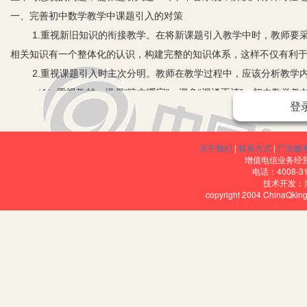
一、完善初中数学教学中课题引入的对策
1.重视新旧知识的衔接教学。在将新课题引入教学中时，教师要采
相关知识有一个整体化的认识，构建完整的知识体系，这样不仅有利
2.重视课题引入时主次分明。教师在教学过程中，应该分析教学内
（1）重视教材，提倡“咬文嚼字”，避免“混淆不清”。初中数学教
登
础，环环紧扣、层层递进。所以作为数学老师，要吃透数学课本、要
（2）依托教材，取舍有度，边学边用，应用到位。数学来源于生活
关于我们
|
联系方式
|
广告服
知，加深对知识的理解，进而形成熟练的技巧。
增值电信业务经营许
（3）钻研教材、把握全局，在引入时做到层层递进。由于人们的认
电话：4008-3
技术开发：
发展，所以在新课的引入时不要突然一次展开而要做到层层递进。
copyright 2004 ChinaQk
3.课题引入观念的创新：以学生为本，创设适学情境，激发学生学
中以学生为本就是围绕着学生的兴趣需要，把学生当作学习的主体，
们专注于课堂学习的内容。这也是新课标的要求，学生是课堂的主体
迅速的进入新知识的殿堂，在里面探索宝藏。
4.抓住初中数学学习的特点，创设适学情境，激发学生学习兴趣。
味。因此，在新课引入环节教师应根据教材和学生情况选择素材、设