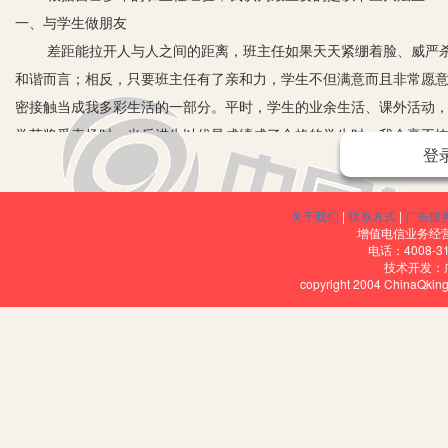
一、与学生做朋友
差距能拉开人与人之间的距离，班主任如果天天紧绷着脸、威严杀气
和谐而言；相反，只要班主任有了亲和力，学生不但满意而且非常愿
密接触当成我多彩生活的一部分。平时，学生的业余生活、课外活动
学获奖受表扬时、当后进生以优异成绩成了合格的学生时，我会毫不
登
心情沮丧时捶捶他的肩膀……我还常常把自己最真实、最自然的情感
他们从老师那微笑的阳光里获得勇气和力量，有时也会毫不客气地为
关于我们
|
联系方式
|
广告服
起。这种亲密接触当然还包括师生间的心灵交流，在主动和学生谈心的
增值电信业务经营许
话是什么？就是学生对我说‘老师，我想和你谈一谈’。”对这样的同学
电话：4008-3
技术开发：
中不知不觉拉近了距离、融洽了情感、和谐了氛围，为班内其它工作
copyright 2004 ChinaQk
二、蹲下来看学生
罗丹说过：“生活中并不是缺少美，而是缺少发现美的眼睛。”教育
任做的越久，“教师本位”心理就越来越严重。而克服它的最好方法就是
待问题。其实，十几岁的学生贪玩、调皮、好动、脆弱是很正常的表
1.心理上接近。
教师与学生在年龄、知识水平、生活经验等方面的区别，自然而然地