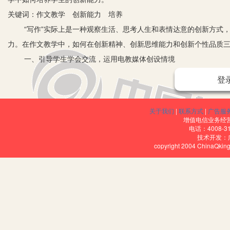
关键词：作文教学 创新能力 培养
“写作”实际上是一种观察生活、思考人生和表情达意的创新方式
力。在作文教学中，如何在创新精神、创新思维能力和创新个性品质
一、引导学生学会交流，运用电教媒体创设情境
1、引导学生交流。作文教学要注意让学生学会观察，将所得的
登
习惯，要经常召开“材料交流会”，把各自获得的好材料在班级中公开讲
颖、有真实感； (2) 简单说明自己是怎样获得这些材料的，目的是让
关于我们
|
联系方式
|
广告服
提建议，有不当之处或不解之处可提出质疑。
增值电信业务经营许
电话：4008-3
2、运用电教媒体。电教媒体具有很强的表现力、感染力和吸引
技术开发：
copyright 2004 ChinaQk
动，引起学生的注意和兴趣。这就要求我们教师要充分发挥电教媒体
如：写景作文，可指导学生按从上到下、由远到近、由整体到局部的
仔细的观察和了解。这样能够积累和贮藏写作素材，为创造性选材打
二、重视示范作用，自主构思，培养学生的创新思维
美国心理学家认为：通过示范作用的过程可以产生创新，能直接
心，它支配着创造性活动，因此，教学过程中要加强发散思维、创新