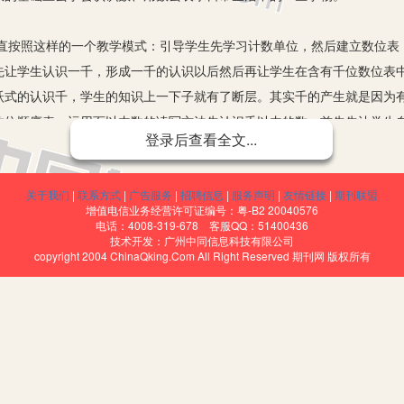
照这样的一个教学模式：引导学生先学习计数单位，然后建立数位表
先让学生认识一千，形成一千的认识以后然后再让学生在含有千位数位表
跃式的认识千，学生的知识上一下子就有了断层。其实千的产生就是因为
数位顺序表，运用百以内数的读写方法先认识千以内的数：首先先让学生
登录后查看全文...
999后，学生会自然产生疑问：如果再增加1那会是多少？好像已有的
学生就可以经历新的数位产生的过程，同样的他也可以利用十进制的这种
关于我们
|
联系方式
|
广告服务
|
招聘信息
|
服务声明
|
友情链接
|
期刊联盟
怎样去学习，一举两得。
增值电信业务经营许可证编号：粤-B2 20040576
感
电话：4008-319-678 客服QQ：51400436
技术开发：广州中同信息科技有限公司
重中之重。所以在教学过程中，要先帮助学生对抽象的成千上万的数
copyright 2004 ChinaQking.Com All Right Reserved 期刊网 版权所有
对于百以内数的认识，学生都比较熟悉，比如每一次的考试成绩、学号等
行搜集现实生活中三位数的信息，然后把学生搜集的这些数据作为课中的
遥远的，就在我们的身边；又可以让学生感受这些数其实就是现实生活抽
些抽象、枯燥的数字，其实很多时候学生会说数学是抽象、难以理解的，
过渡。