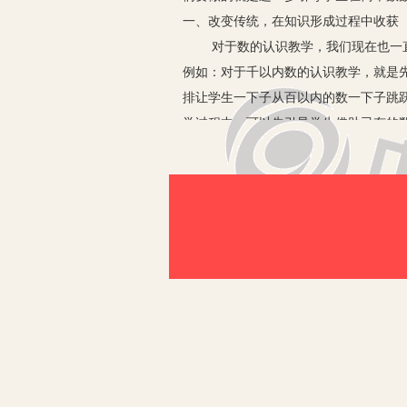
一、改变传统，在知识形成过程中收获
对于数的认识教学，我们现在也一直按
例如：对于千以内数的认识教学，就是
排让学生一下子从百以内的数一下子跳
学过程中，可以先引导学生借助已有的
千以下的数，同时说出这些数的组成。当
产生建立更大数位的需求，这样的过程
了学生新的知识，更进一步教会了学生
二、搭好具体到抽象之梯，培养学生数
数的认识教学，建立学生的基本数感是
义，给学生搭好从具体到抽象的梯子。
不是很熟悉，所以在课前可以让学生进
到数学是来源于生活中的，并不是抽象
过程要好过学生去研究老师去给出的一
的时候就没有让学生经历具体到抽象的
三、自主探索，在新旧知识迁移中收获