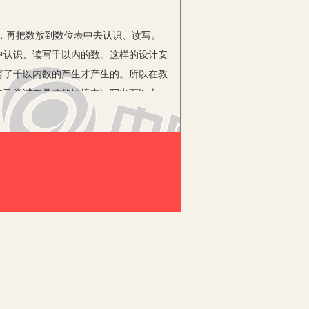
，再把数放到数位表中去认识、读写。
中认识、读写千以内的数。这样的设计安
有了千以内数的产生才产生的。所以在教
自己尝试在具体的情境中读写出百以上、
计数单位已经不能容纳这个数，学生就会
方法产生更大的计数单位。这样不仅教会
建立感性的认识和理解它们的现实意
等，而对于千以内的学生毕竟在生活中并
学习资源。这样的过程既可以让学生感受
象的结果，它们是有具体意义的。这样的
可能就是因为我们教师在给学生传授知识