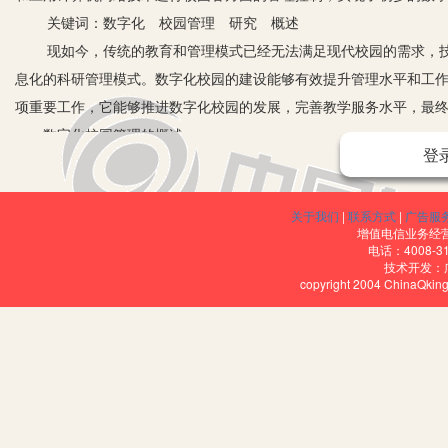
关键词：数字化 校园管理 研究 概述
现如今，传统的教育和管理模式已经无法满足现代校园的需求，技
息化的科研管理模式。数字化校园的建设能够有效提升管理水平和工
项重要工作，它能够推进数字化校园的发展，完善教学服务水平，最
一、数字化校园管理的概述
登
1.校园内部网络的含义。所谓校园内部网络，即通常所说的校园网
学、便捷、可靠、安全的信息网络线路，并根据校内实际情况进行综
关于我们
|
联系方式
|
广告服
将决策、管理和教学三部分的相关信息数据和知识内容涵盖到校内的
增值电信业务经营许
理。
电话：4008-3
技术开发：
2.数字化校园管理的含义。所谓数字化校园管理，就是指通过应用
copyright 2004 ChinaQk
完全的数字化模式，并构建校内综合型的数字空间，从而更好地提高
络化。
二、数字化校园管理体系的研究
1.数字化校园管理体系的构建。数字化校园管理系统的构建目前基于两
站，操作方式很简单，登陆浏览器应用即可，是一个浏览器服务器结合的
专门的客户端，客户端远程操控服务器。当今的软件开发者注重于方