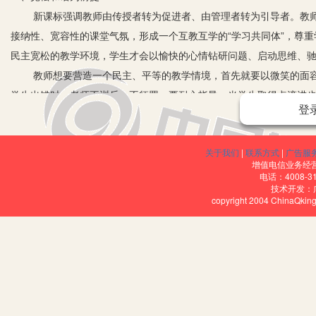
新课标强调教师由传授者转为促进者、由管理者转为引导者。教师要
接纳性、宽容性的课堂气氛，形成一个互教互学的“学习共同体”，尊
民主宽松的教学环境，学生才会以愉快的心情钻研问题、启动思维、
教师想要营造一个民主、平等的教学情境，首先就要以微笑的面容
学生出错时，老师不训斥，不惩罚，要耐心指导；当学生取得点滴进
登
学生们一起操作、一起讨论。对表现出色的学生以“你真行”“你真棒”
常鼓励他们说“你能行！好好想一想，慢慢来”等，使他们感到老师和
关于我们
|
联系方式
|
广告服
在轻松愉快的合作学习中完成了学习任务。
增值电信业务经营许
教育家陶行知先生曾明确指出：“创造力最能发挥的条件是民主。”
电话：4008-3
技术开发：
教学。语文的答案是丰富多彩的，语文的魅力在于此，语文课堂的活
copyright 2004 ChinaQk
的答案可能是千差万别、异彩纷呈的，这就是创造力的表现，也正是
性，建立新型的民主交流、教学相长的师生关系，多给学生展开想象
法。
二、学生参与为根本
要让学生成为学习的主人，课堂教学中，教师就要给学生提供独立
地，能表现自我。一位教师在教学《雨点》一课时，为了让学生理解