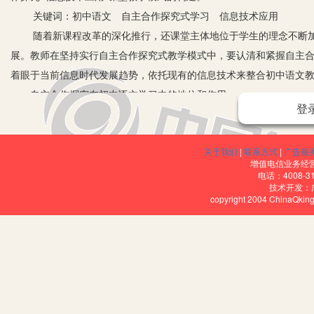
关键词：初中语文 自主合作探究式学习 信息技术应用
随着新课程改革的深化推行，还课堂主体地位于学生的理念不断加
展。教师在坚持实行自主合作探究式教学模式中，要认清和紧握自主
着眼于当前信息时代发展趋势，依托现有的信息技术来整合初中语文
一、自主合作探究在初中语文学习中的地位和作用
登
很长时间以来，受我国特殊国情影响，我国教育始终在走应试教育
生培养效果不佳。特别是不注重学生之间的个体差异，无法兼顾全体
关于我们
|
联系方式
|
广告服
生。新课标倡导的自主、合作、探究式教学，目的在于让学生在课堂
增值电信业务经营许
生能够在良好的交流中增强信心，在科学的合作中培养能力，在理性
电话：4008-3
技术开发：
应用自主合作探究模式后，让学生不再沉默少言，也不再各自为战，
copyright 2004 ChinaQk
教学实践证明，自主合作探究模式下，学生能够构建和谐的人际关系
秩序，提升了教学效率与质量，因此对初中语文教学而言作用突出，
二、初中语文课堂自主合作探究模式中的信息技术应用
1.自主学习+信息技术应用。初中语文同样强调学生要有自主学习的
学”有自己的思路与见解。对于初中语文所要求的教学目标，学生要在
生词、新描写手法、新文体结构等内容进行梳理疏通，而课后复习阅