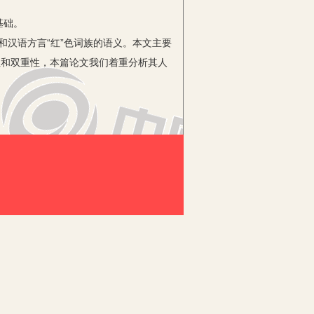
基础。
和汉语方言“红”色词族的语义。本文主要
性和双重性，本篇论文我们着重分析其人
、风土人情、宗教信仰、审美情趣和思维
色词族语义的人文性来讲，这一点表现得
民族在进行表达时，习惯于遵守“师法自
杜鹃红、木棉红、月季红、海棠红等。
和人类学的考察来看，红色是人类最早
可见，汉民族对于汉语“红”色的偏爱既
，丰富了汉文化的表达，也推进了汉民族