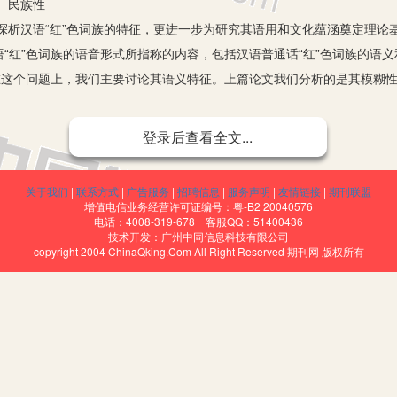
 民族性
汉语“红”色词族的特征，更进一步为研究其语用和文化蕴涵奠定理论
红”色词族的语音形式所指称的内容，包括汉语普通话“红”色词族的语义
。在这个问题上，我们主要讨论其语义特征。上篇论文我们分析的是其模糊
登录后查看全文...
术背景的一种研究走向，是将研究客体置放在特定民族的社会文化历史
关于我们
|
联系方式
|
广告服务
|
招聘信息
|
服务声明
|
友情链接
|
期刊联盟
理性意义和附加意义，探索其产生、发展规律的基础。对于汉语“红”
增值电信业务经营许可证编号：粤-B2 20040576
电话：4008-319-678 客服QQ：51400436
技术开发：广州中同信息科技有限公司
copyright 2004 ChinaQking.Com All Right Reserved 期刊网 版权所有
色词族的这一特征是汉民族重具象、重直觉的思维方式特征的生动体现，汉
物来概括相应的概念，如枣红、杏红、苹果红、荔枝红、樱桃红、玫瑰红、
，后五个是以花朵的颜色来描写不一样的红。
象对原始民族的生活方式和审美意识的影响是不可忽视的。据考古学
时期，红色颜料是先辈们生活中唯一常用和具有实用价值的彩色颜料。由此
素。随着社会文化的不断发展变化，汉语“红”色词族也在不断地发展变化