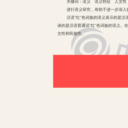
关键词：语义 语义特征 人文性
进行语义研究，有助于进一步深入探析
汉语“红”色词族的语义表示的是汉语“
谈的是汉语普通话“红”色词族的语义
文性和民族性。
一、汉语“红”色词族语义的人文性
人文性研究是时下以“文化转向”为学
方式的背景下来进行分析。
汉语颜色词的人文性特征是我们认识其
更为鲜明。
“以物呈色，观象知意”的汉语“红”
然”的规律，喜欢用身边所熟悉的自然
前五个是由果实的颜色来表述不同的红
在汉民族的原始时期，红色的事物和现
使用的天然颜料和饰料。在旧、新石器
有客观的历史渊源，又有主观的崇尚因